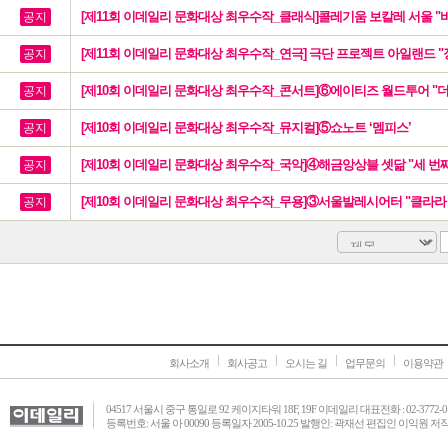
[제11회 이데일리 문화대상 최우수작_클래식]콜레기움 보칼레 서울 "
공지
[제11회 이데일리 문화대상 최우수작_연극] 극단 프로젝트 아일랜드 "
공지
[제10회 이데일리 문화대상 최우수작_콘서트]⑥에이티즈 월드투어 "더 
공지
[제10회 이데일리 문화대상 최우수작_뮤지컬]⑤쇼노트 ‘멤피스’
공지
[제10회 이데일리 문화대상 최우수작_국악]④해금앙상블 셋닮 "세 번
공지
[제10회 이데일리 문화대상 최우수작_무용]③서울발레시어터 "클라라
공지
회사소개
회사공고
오시는 길
업무문의
이용약관
04517 서울시 중구 통일로 92 케이지타워 18F, 19F 이데일리 대표전화 : 02-3772-0
등록번호: 서울 아 00090 등록일자 2005-10.25 발행인: 곽재선 편집인 이